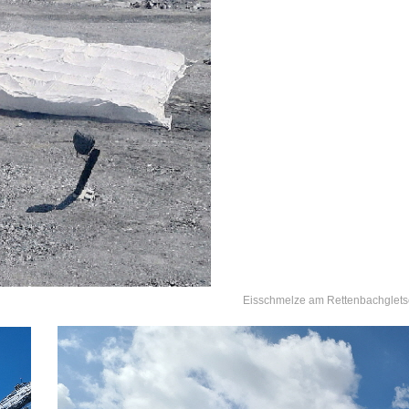
Eisschmelze am Rettenbachgletsc