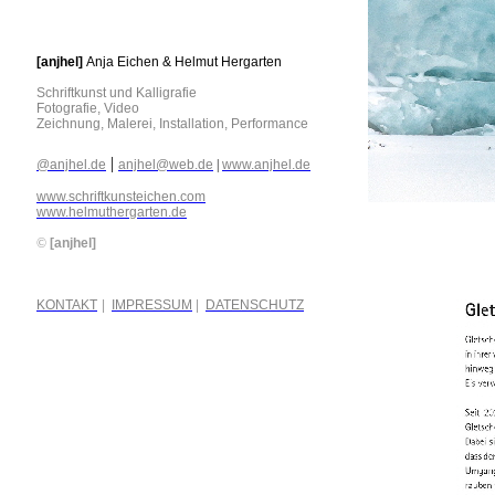
[anjhel]
Anja Eichen & Helmut Hergarten
Schriftkunst und Kalligrafie
Fotografie, Video
Zeichnung, Malerei, Installation, Performance
|
@anjhel.de
anjhel@web.de
|
www.anjhel.de
www.schriftkunsteichen.com
www.helmuthergarten.de
©
[anjhel]
KONTAKT
|
IMPRESSUM
|
DATENSCHUTZ