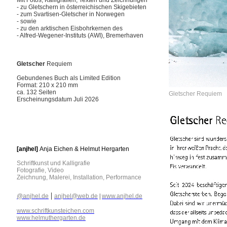
Mit Fotos, Kalligrafien, Texten und Zeichnungen
- zu Gletschern in österreichischen Skigebieten
- zum Svartisen-Gletscher in Norwegen
- sowie
- zu den arktischen Eisbohrkernen des
- Alfred-Wegener-Instituts (AWI), Bremerhaven
Gletscher
Requiem
Gebundenes Buch als Limited Edition
Format: 210 x 210 mm
ca. 132 Seiten
Gletscher Requiem
Erscheinungsdatum Juli 2026
[anjhel]
Anja Eichen & Helmut Hergarten
Schriftkunst und Kalligrafie
Fotografie, Video
Zeichnung, Malerei, Installation, Performance
|
@anjhel.de
anjhel@web.de
|
www.anjhel.de
www.schriftkunsteichen.com
www.helmuthergarten.de