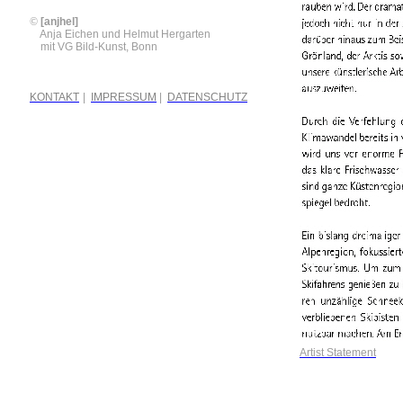
©
[anjhel]
©
Anja Eichen und Helmut Hergarten
©
mit VG Bild-Kunst, Bonn
KONTAKT
|
IMPRESSUM
|
DATENSCHUTZ
Artist Statement